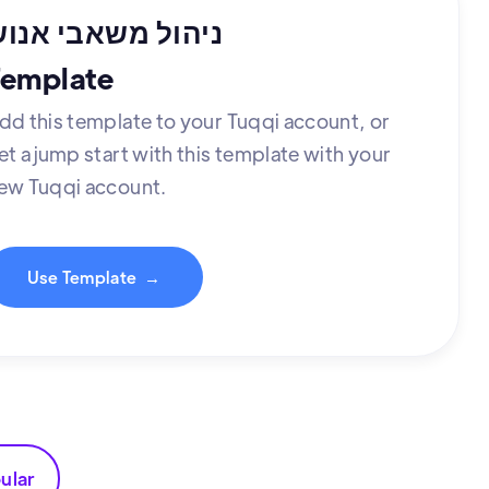
ניהול משאבי אנו
Template
dd this template to your Tuqqi account, or
et a jump start with this template with your
ew Tuqqi account.
Use Template
→
ular