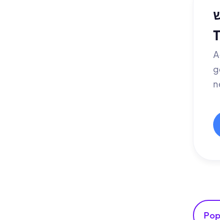
ש
בעזרת
A
g
n
Pop